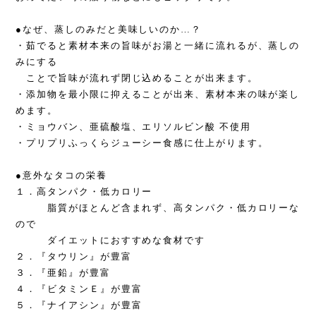
●なぜ、蒸しのみだと美味しいのか…？
・茹でると素材本来の旨味がお湯と一緒に流れるが、蒸しの
みにする
ことで旨味が流れず閉じ込めることが出来ます。
・添加物を最小限に抑えることが出来、素材本来の味が楽し
めます。
・ミョウバン、亜硫酸塩、エリソルビン酸 不使用
・プリプリふっくらジューシー食感に仕上がります。
●意外なタコの栄養
１．高タンパク・低カロリー
脂質がほとんど含まれず、高タンパク・低カロリーな
ので
ダイエットにおすすめな食材です
２．『タウリン』が豊富
３．『亜鉛』が豊富
４．『ビタミンＥ』が豊富
５．『ナイアシン』が豊富