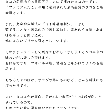
タコの名産地である西アフリカにて捕れたタコの中でも、
「プレミアムたこ」専用に選別された最高品質のタコをご堪
能頂けます。
また、完全独自製法の「うま味凝縮製法」により
茹でることなく蒸気のみで蒸し加熱し、素材のうま味・あま
味をギュッと閉じ込め、
他にはないプリッを引き出しています。
そのままスライスして刺身でお召し上がり頂くとタコ本来の
味わいがお楽しみ頂けます。
お好みでオリーブオイルや塩、醤油などをかけて頂くのも絶
品です。
もちろんそのほか、サラダや酢のものなど、どんな料理にも
ぴったりです。
また、タコは色が紅白、足が8本で末広がりで縁起が良いと
されているので、
おめでたい時の贈り物などにもピッタリです。